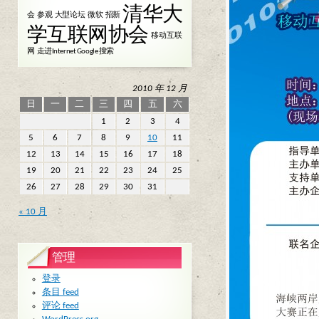
清华大
会
参观
大型论坛
微软
招新
学互联网协会
移动互联
网
走进Internet Google 搜索
2010 年 12 月
日
一
二
三
四
五
六
1
2
3
4
5
6
7
8
9
10
11
12
13
14
15
16
17
18
19
20
21
22
23
24
25
26
27
28
29
30
31
« 10 月
管理
登录
条目 feed
评论 feed