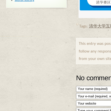
WordPress.org
Tags:
清华大学互
This entry was po
follow any respons
from your own sit
No comment