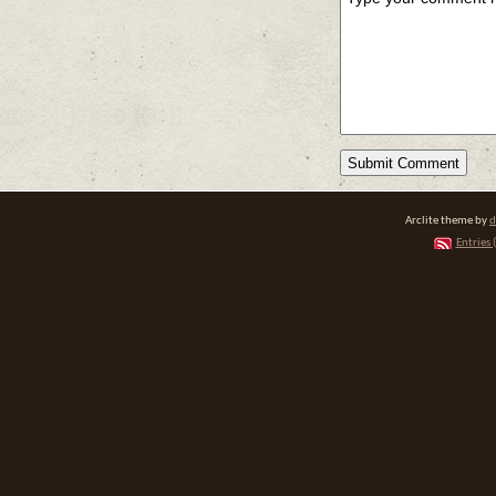
Arclite theme by
d
Entries 