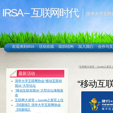
IRSA – 互联网时代
清华大学互联
欢迎来到IRSA
活动在线
组织结构
加入我们
合作与支
«
互联网大讲堂：Google之新官
最新活动
“移动互
清华大学互联网协会“移动互联你
我TA”大型论坛
“移动互联你我TA”大型论坛海报发
布
互联网大讲堂：Google之新官上任
【招新啦】清华大学互联网协会
【招新啦】