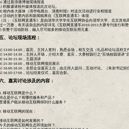
b) 通过新浪微博做现场报道
c) 积极邀请校外媒体报道此次论坛。
d) 校内各大媒体（清华电视台、清青时报）对这次活动进行全程报道
e) 活动的主要内容和新闻稿将在《互联网直通车》体现
（注：《互联网直通车》是由清华大学学生互联网协会向清华大学、北京其他
过一万册，有关该杂志的内容详见《互联网直通车2010-2011大赛专刊发行和
f) 在整个活动阶段，融入尽可能多的移动互联应用元素.
五、论坛现场流程：
1) 13:00-14:00，嘉宾、主持人签到，熟悉会场，相互交流（礼品和论坛流
2) 14:00-14:30，主持人开场，介绍大赛、嘉宾，大赛校园行之“百场校园巡
3) 14:30-15:30，主题演讲
4) 15:30-16:00，移动互联网项目展示
5) 16:00-16:50，全部企业嘉宾上台，由主持人提问，互动讨论。（朱岩书记
6) 16:50-17:00，论坛结束仪式，嘉宾合影。
六、嘉宾讨论涉及的内容：
1. 移动互联网是什么？
特点是什么？有哪些服务和产品？
普通客户能从移动互联网得到什么服务？
2. 移动互联网的现在：
移动互联网是如何发展的？
今天的移动互联网生态环境如何？