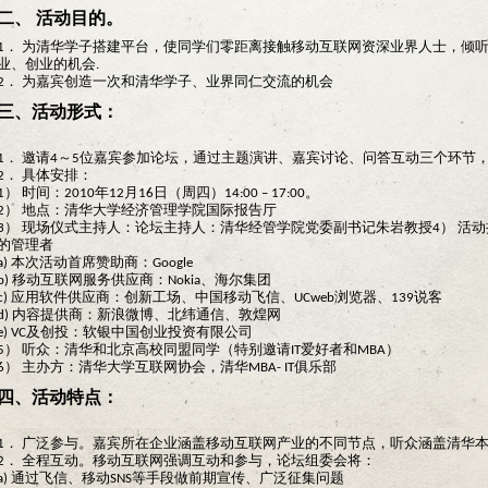
二、 活动目的。
1． 为清华学子搭建平台，使同学们零距离接触移动互联网资深业界人士，倾
业、创业的机会.
2． 为嘉宾创造一次和清华学子、业界同仁交流的机会
三、活动形式：
1． 邀请4～5位嘉宾参加论坛，通过主题演讲、嘉宾讨论、问答互动三个环节
2． 具体安排：
1） 时间：2010年12月16日（周四）14:00 – 17:00。
2） 地点：清华大学经济管理学院国际报告厅
3） 现场仪式主持人：论坛主持人：清华经管学院党委副书记朱岩教授
4） 活
的管理者
a) 本次活动首席赞助商：Google
b) 移动互联网服务供应商：Nokia、海尔集团
c) 应用软件供应商：创新工场、中国移动飞信、UCweb浏览器、139说客
d) 内容提供商：新浪微博、北纬通信、敦煌网
e) VC及创投：软银中国创业投资有限公司
5） 听众：清华和北京高校同盟同学（特别邀请IT爱好者和MBA）
6） 主办方：清华大学互联网协会，清华MBA- IT俱乐部
四、活动特点：
1． 广泛参与。嘉宾所在企业涵盖移动互联网产业的不同节点，听众涵盖清华本
2． 全程互动。移动互联网强调互动和参与，论坛组委会将：
a) 通过飞信、移动SNS等手段做前期宣传、广泛征集问题