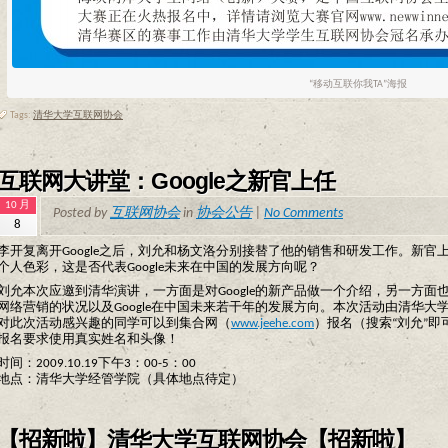
“移动互联你我TA”海报
Tags:
清华大学互联网协会
互联网大讲堂：Google之新官上任
10 月
Posted by
互联网协会
in
协会公告
|
No Comments
8
李开复离开Google之后，刘允和杨文洛分别接替了他的销售和研发工作。新官上
个人色彩，这是否代表Google未来在中国的发展方向呢？
刘允本次应邀到清华演讲，一方面是对Google的新产品做一个介绍，另一方
网络营销的状况以及Google在中国未来若干年的发展方向。本次活动由清华大
对此次活动感兴趣的同学可以到集合网（
www.jeehe.com
）报名（搜索“刘允”
报名要求使用真实姓名和头像！
时间：2009.10.19下午3：00-5：00
地点：清华大学经管学院（具体地点待定）
【招新啦】清华大学互联网协会【招新啦】