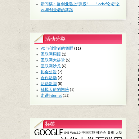
新闻稿：当创业遇上“疯投”——“Jeehe论坛”之
VC与创业者的舞蹈
活动分类
VC与创业者的舞蹈
(11)
互联网周报
(1)
互联网大讲堂
(5)
互联网沙龙
(6)
协会公告
(7)
合作活动
(2)
活动新闻
(8)
触摸天使的翅膀
(1)
走进Internet
(11)
标签
GOOGLE
SNS
Web2.0
中国互联网协会
参观
大型