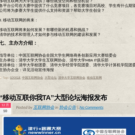
移动互联网为大学生提供了哪些就业空间和创业机会？
各平台公司在大赛中提供了什么竞赛项目，各竞赛项目对高校、学生有什么期
公司将为参赛大学生提供什么支持和资源？帮助大学生创业？
3. 移动互联网的将来：
移动互联网将来如何发展？有哪些新的机遇和挑战？
清华的技术和管理人才如何参与移动互联网的建设和发展？
七、主办方介绍：
指导单位：中国互联网协会全国大学生网络商务创新应用大赛组委会
主办单位：清华大学大学生互联网协会、清华大学MBA IT俱乐部
支持单位：清华大学校团委、清华大学经管学院团委、清华大学计算机学院团
主协办企业：详见活动宣传海报
Tags:
GOOGLE
,
中国互联网协会
,
大型论坛
,
清华大学互联网协会
,
移动互联网
“移动互联你我TA”大型论坛海报发布
12 月
Posted by
互联网协会
in
协会公告
|
No Comments
10