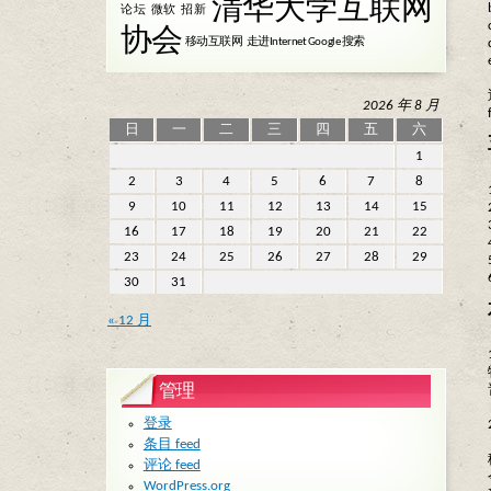
清华大学互联网
论坛
微软
招新
协会
移动互联网
走进Internet Google 搜索
2026 年 8 月
日
一
二
三
四
五
六
1
2
3
4
5
6
7
8
9
10
11
12
13
14
15
16
17
18
19
20
21
22
23
24
25
26
27
28
29
30
31
« 12 月
管理
登录
条目 feed
评论 feed
WordPress.org