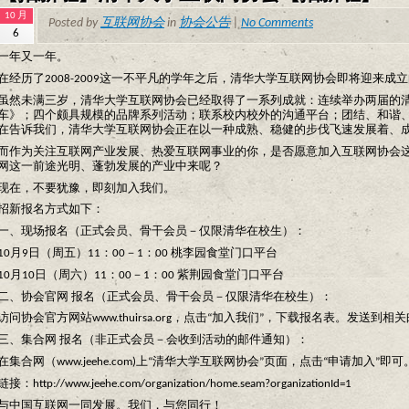
10 月
Posted by
互联网协会
in
协会公告
|
No Comments
6
一年又一年。
在经历了2008-2009这一不平凡的学年之后，清华大学互联网协会即将迎来成
虽然未满三岁，清华大学互联网协会已经取得了一系列成就：连续举办两届的清
车》；四个颇具规模的品牌系列活动；联系校内校外的沟通平台；团结、和谐、
在告诉我们，清华大学互联网协会正在以一种成熟、稳健的步伐飞速发展着、
而作为关注互联网产业发展、热爱互联网事业的你，是否愿意加入互联网协会
网这一前途光明、蓬勃发展的产业中来呢？
现在，不要犹豫，即刻加入我们。
招新报名方式如下：
一、现场报名（正式会员、骨干会员－仅限清华在校生）：
10月9日（周五）11：00－1：00 桃李园食堂门口平台
10月10日（周六）11：00－1：00 紫荆园食堂门口平台
二、协会官网 报名（正式会员、骨干会员－仅限清华在校生）：
访问协会官方网站www.thuirsa.org，点击“加入我们”，下载报名表。发送到相
三、集合网 报名（非正式会员－会收到活动的邮件通知）：
在集合网（www.jeehe.com)上“清华大学互联网协会”页面，点击“申请加入
链接：http://www.jeehe.com/organization/home.seam?organizationId=1
与中国互联网一同发展。我们，与您同行！