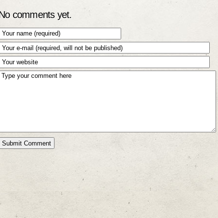
No comments yet.