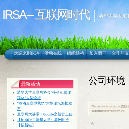
IRSA – 互联网时代
清华大学互联
欢迎来到IRSA
活动在线
组织结构
加入我们
合作与支
公司环境
最新活动
清华大学互联网协会“移动互联你
我TA”大型论坛
“移动互联你我TA”大型论坛海报发
This entry was posted on 星期日, 2
布
trackback
from your own site.
互联网大讲堂：Google之新官上任
【招新啦】清华大学互联网协会
【招新啦】