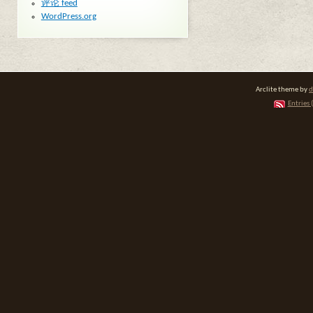
评论 feed
WordPress.org
Arclite theme by
d
Entries 