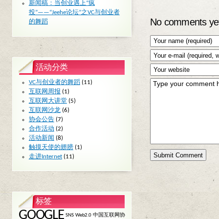
新闻稿：当创业遇上“疯
投”——“Jeehe论坛”之VC与创业者
No comments ye
的舞蹈
活动分类
VC与创业者的舞蹈
(11)
互联网周报
(1)
互联网大讲堂
(5)
互联网沙龙
(6)
协会公告
(7)
合作活动
(2)
活动新闻
(8)
触摸天使的翅膀
(1)
走进Internet
(11)
标签
GOOGLE
SNS
Web2.0
中国互联网协