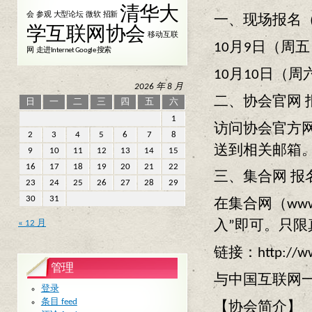
清华大
会
参观
大型论坛
微软
招新
一、现场报名
学互联网协会
移动互联
10月9日（周五
网
走进Internet Google 搜索
10月10日（周
2026 年 8 月
二、协会官网
日
一
二
三
四
五
六
1
访问协会官方网站
2
3
4
5
6
7
8
送到相关邮箱
9
10
11
12
13
14
15
16
17
18
19
20
21
22
三、集合网 
23
24
25
26
27
28
29
30
31
在集合网（www
« 12 月
入”即可。只
链接：http://www.
管理
与中国互联网
登录
条目 feed
【协会简介】