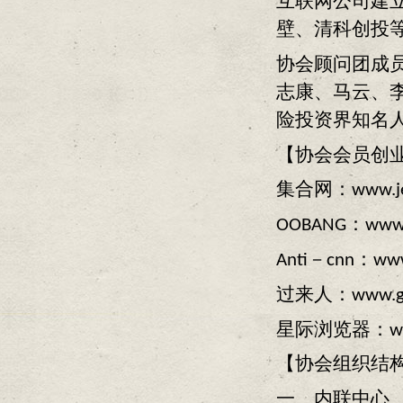
互联网公司建立了
壁、清科创投
协会顾问团成员
志康、马云、李
险投资界知名
【协会会员创
集合网：www.je
OOBANG：www.
Anti－cnn：www.
过来人：www.guo
星际浏览器：www.
【协会组织结
一、内联中心