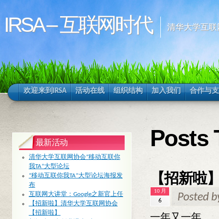
IRSA – 互联网时代
清华大学互联
欢迎来到IRSA
活动在线
组织结构
加入我们
合作与支
Posts
最新活动
清华大学互联网协会“移动互联你
我TA”大型论坛
【招新啦
“移动互联你我TA”大型论坛海报发
布
10 月
互联网大讲堂：Google之新官上任
Posted 
6
【招新啦】清华大学互联网协会
【招新啦】
一年又一年。