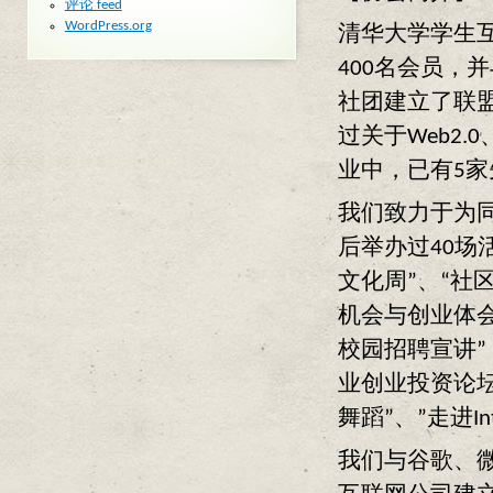
评论 feed
WordPress.org
清华大学学生
400名会员，
社团建立了联
过关于Web2
业中，已有5家
我们致力于为
后举办过40场
文化周”、“社
机会与创业体会
校园招聘宣讲”，
业创业投资论坛
舞蹈”、”走进I
我们与谷歌、