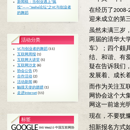
新闻稿：当创业遇上“疯
投”——“Jeehe论坛”之VC与创业者
在经历了200
的舞蹈
迎来成立的第
虽然未满三岁
两届的清华大学
活动分类
车》；四个颇
VC与创业者的舞蹈
(11)
互联网周报
(1)
结、和谐、有
互联网大讲堂
(5)
互联网沙龙
(6)
疑在告诉我们
协会公告
(7)
发展着、成长
合作活动
(2)
活动新闻
(8)
而作为关注互
触摸天使的翅膀
(1)
走进Internet
(11)
网协会这个大
网这一前途光
现在，不要犹
标签
GOOGLE
招新报名方式
SNS
Web2.0
中国互联网协