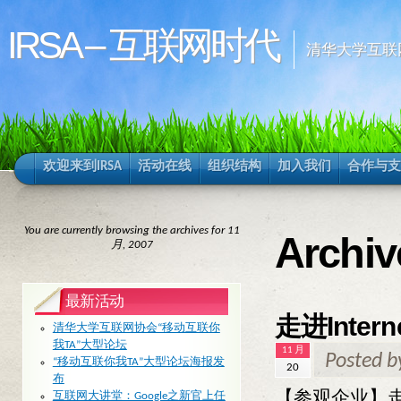
IRSA – 互联网时代
清华大学互联
欢迎来到IRSA
活动在线
组织结构
加入我们
合作与支
You are currently browsing the archives for 11
Archiv
月, 2007
最新活动
走进Int
清华大学互联网协会“移动互联你
我TA”大型论坛
11 月
Posted 
“移动互联你我TA”大型论坛海报发
20
布
【参观企业】走进
互联网大讲堂：Google之新官上任