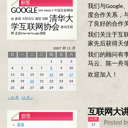
标签
我们与Goog
GOOGLE
SNS
Web2.0
中国互联网协
度合作关系，与D
清华大
会
参观
大型论坛
微软
招新
了良好的合作
学互联网协会
移动互联
网
走进Internet Google 搜索
我们关注于互
家先后获得天
2007 年 11 月
我们的顾问有李
日
一
二
三
四
五
六
1
2
3
马云、陈一舟等
4
5
6
7
8
9
10
欢迎加入！
11
12
13
14
15
16
17
18
19
20
21
22
23
24
25
26
27
28
29
30
« 10 月
12 月 »
互联网大讲
管理
11 月
Posted 
登录
17