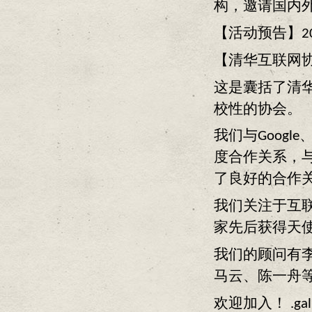
构，邀请国内
【活动预告】20
【清华互联网
这是囊括了清华
校性的协会。
我们与Goog
度合作关系，与D
了良好的合作
我们关注于互
家先后获得天
我们的顾问有李
马云、陈一舟等
欢迎加入！ .galler