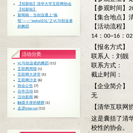
【招新啦】清华大学互联网协会
【参观时间】200
【招新啦】
新闻稿：当创业遇上“疯
【集合地点】
投”——“Jeehe论坛”之VC与创业者
【活动流程】
的舞蹈
14：00~16
【报名方式】
活动分类
联系人：刘靓
VC与创业者的舞蹈
(11)
联系方式：
互联网周报
(1)
截止时间：
互联网大讲堂
(5)
互联网沙龙
(6)
【企业简介】
协会公告
(7)
合作活动
(2)
无
活动新闻
(8)
触摸天使的翅膀
(1)
【清华互联网
走进Internet
(11)
这是囊括了清华
校性的协会。