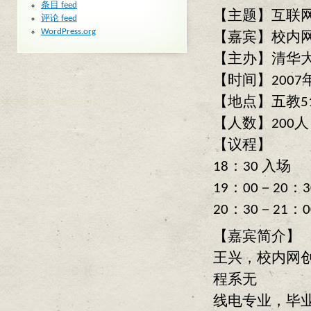
条目 feed
【主题】互联网
评论 feed
WordPress.org
【嘉宾】校内网
【主办】清华
【时间】2007
【地点】五教51
【人数】200人
【议程】
18：30 入场
19：00－20：
20：30－21：0
【嘉宾简介】
王兴，校内网创
程系无
线电专业，毕