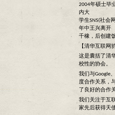
2004年硕士毕
内大
学生SNS(社
年中王兴离开
千橡，后创建饭否
【清华互联网
这是囊括了清华
校性的协会。
我们与Goog
度合作关系，与D
了良好的合作
我们关注于互
家先后获得天