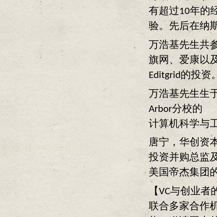
有超过10年的
验。先后在纳
万浩基先生共参
旗网、爱康以
Editgrid的投资
万浩基先生生于香港
Arbor分校的
计算机科学与工
唐宁，华创资本
投资并购总监
美国帝杰集团
【VC与创业
联合多家合作