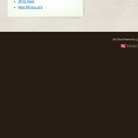
评论 feed
WordPress.org
Arclite theme by
d
Entries 