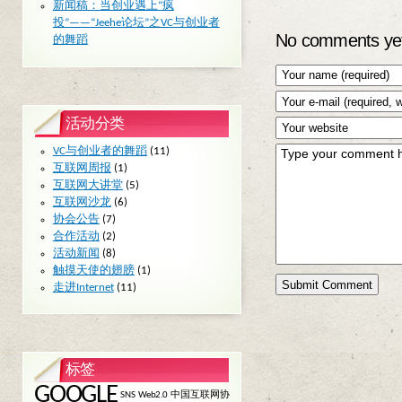
新闻稿：当创业遇上“疯
投”——“Jeehe论坛”之VC与创业者
No comments ye
的舞蹈
活动分类
VC与创业者的舞蹈
(11)
互联网周报
(1)
互联网大讲堂
(5)
互联网沙龙
(6)
协会公告
(7)
合作活动
(2)
活动新闻
(8)
触摸天使的翅膀
(1)
走进Internet
(11)
标签
GOOGLE
SNS
Web2.0
中国互联网协