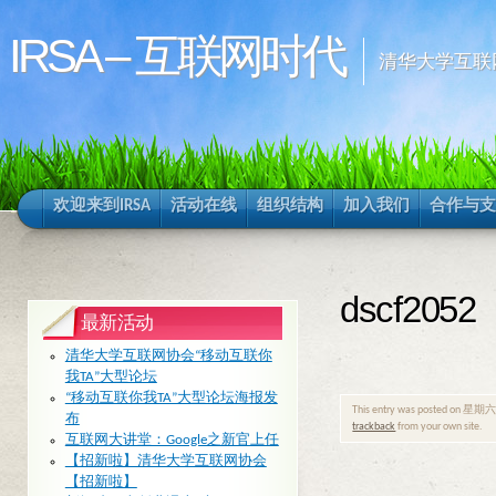
IRSA – 互联网时代
清华大学互联
欢迎来到IRSA
活动在线
组织结构
加入我们
合作与支
dscf2052
最新活动
清华大学互联网协会“移动互联你
我TA”大型论坛
“移动互联你我TA”大型论坛海报发
This entry was posted on 星期六, 6
布
trackback
from your own site.
互联网大讲堂：Google之新官上任
【招新啦】清华大学互联网协会
【招新啦】