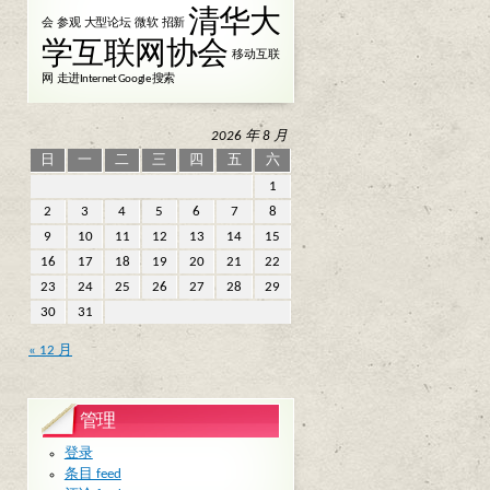
清华大
会
参观
大型论坛
微软
招新
学互联网协会
移动互联
网
走进Internet Google 搜索
2026 年 8 月
日
一
二
三
四
五
六
1
2
3
4
5
6
7
8
9
10
11
12
13
14
15
16
17
18
19
20
21
22
23
24
25
26
27
28
29
30
31
« 12 月
管理
登录
条目 feed