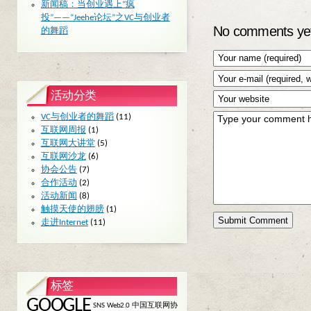
新闻稿：当创业遇上“疯
投”——“Jeehe论坛”之VC与创业者
No comments ye
的舞蹈
活动分类
VC与创业者的舞蹈
(11)
互联网周报
(1)
互联网大讲堂
(5)
互联网沙龙
(6)
协会公告
(7)
合作活动
(2)
活动新闻
(8)
触摸天使的翅膀
(1)
走进Internet
(11)
标签
GOOGLE
SNS
Web2.0
中国互联网协