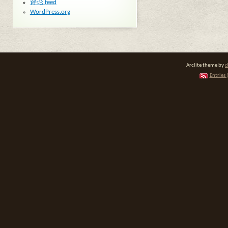
评论 feed
WordPress.org
Arclite theme by
d
Entries 