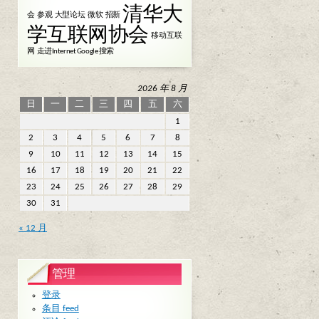
清华大
会
参观
大型论坛
微软
招新
学互联网协会
移动互联
网
走进Internet Google 搜索
2026 年 8 月
日
一
二
三
四
五
六
1
2
3
4
5
6
7
8
9
10
11
12
13
14
15
16
17
18
19
20
21
22
23
24
25
26
27
28
29
30
31
« 12 月
管理
登录
条目 feed