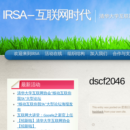
IRSA – 互联网时代
清华大学互联
欢迎来到IRSA
活动在线
组织结构
加入我们
合作与支
dscf2046
最新活动
清华大学互联网协会“移动互联你
我TA”大型论坛
“移动互联你我TA”大型论坛海报发
This entry was posted on 星期日, 7
布
trackback
from your own site.
互联网大讲堂：Google之新官上任
【招新啦】清华大学互联网协会
【招新啦】